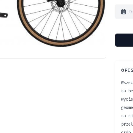
OPI
Wszec
na be
wycie
geome
na ni
przeł
osób,