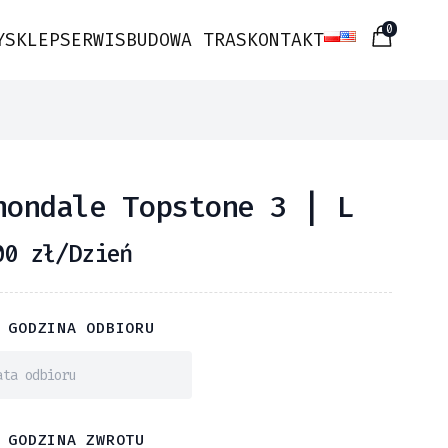
0
Y
SKLEP
SERWIS
BUDOWA TRAS
KONTAKT
nondale Topstone 3 | L
00
zł
/Dzień
 GODZINA ODBIORU
 GODZINA ZWROTU