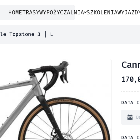
HOME
TRASY
WYPOŻYCZALNIA
SZKOLENIA
WYJAZD
le Topstone 3 | L
Can
170,
DATA I
DATA I