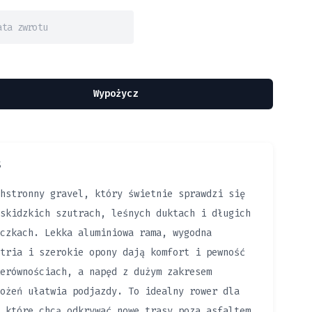
Wypożycz
S
hstronny gravel, który świetnie sprawdzi się
skidzkich szutrach, leśnych duktach i długich
czkach. Lekka aluminiowa rama, wygodna
tria i szerokie opony dają komfort i pewność
erównościach, a napęd z dużym zakresem
ożeń ułatwia podjazdy. To idealny rower dla
 które chcą odkrywać nowe trasy poza asfaltem