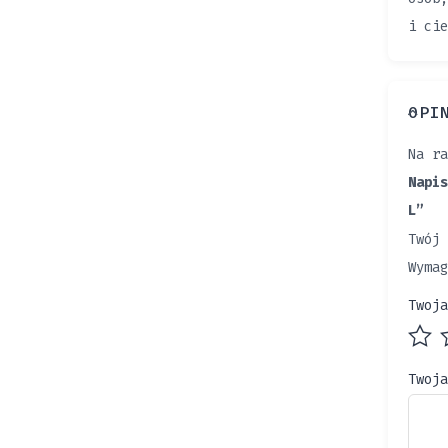
i cie
OPI
Na ra
Napis
L”
Twój 
Wyma
Twoj
Twoj