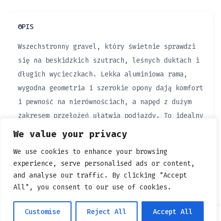
OPIS
Wszechstronny gravel, który świetnie sprawdzi
się na beskidzkich szutrach, leśnych duktach i
długich wycieczkach. Lekka aluminiowa rama,
wygodna geometria i szerokie opony dają komfort
i pewność na nierównościach, a napęd z dużym
zakresem przełożeń ułatwia podjazdy. To idealny
rower dla osób, które chcą odkrywać nowe trasy
We value your privacy
poza asfaltem i cieszyć się swobodą jazdy w
We use cookies to enhance your browsing
terenie.
experience, serve personalised ads or content,
and analyse our traffic. By clicking "Accept
All", you consent to our use of cookies.
Customise
Reject All
Accept All