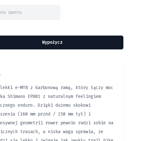
Wypożycz
S
lekki e-MTB z karbonową ramą, który łączy moc
ka Shimano EP801 z naturalnym feelingiem
cznego enduro. Dzięki dużemu skokowi
szenia (160 mm przód / 150 mm tył) i
esywnej geometrii rower pewnie radzi sobie na
icznych trasach, a niska waga sprawia, że
dzi się lekko i zwinnie jak zwykły trail bike.