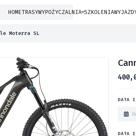
HOME
TRASY
WYPOŻYCZALNIA
SZKOLENIA
WYJAZD
le Moterra SL
Can
400,
DATA I
DATA I