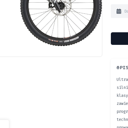
OPI
Ultra
silni
klasy
zawie
progr
techn
prowa