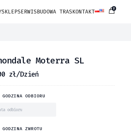
0
Y
SKLEP
SERWIS
BUDOWA TRAS
KONTAKT
nondale Moterra SL
00
zł
/Dzień
 GODZINA ODBIORU
 GODZINA ZWROTU